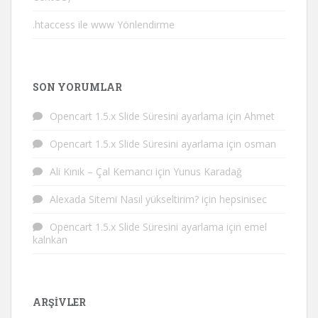
.htaccess ile www Yönlendirme
SON YORUMLAR
Opencart 1.5.x Slide Süresini ayarlama
için
Ahmet
Opencart 1.5.x Slide Süresini ayarlama
için
osman
Ali Kınık – Çal Kemancı
için
Yunus Karadağ
Alexada Sitemi Nasıl yükseltirim?
için
hepsinisec
Opencart 1.5.x Slide Süresini ayarlama
için
emel
kalnkan
ARŞIVLER