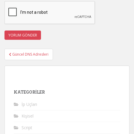
Yazı
Güncel DNS Adresleri
gezinmesi
KATEGORILER
İp Uçları
Kişisel
Script