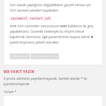
Son olarak yaptığımız değişikliklerin geçerli olması için
SSH servisini yeniden başlatalım:
systemctl restart ssh
Artık SSH üzerinden sunucunuza
root
kullanıcısı ile giriş
yapabilirsiniz. Güvenlik nedeniyle bu erişimi tekrar
kapatmak isterseniz, ilgili parametrenin başına tekrar
#
işareti koymanız yeterli olacaktır.
Debian Root
Debian Root Olma
BIR YANIT YAZIN
E-posta adresiniz yayınlanmayacak.
Gerekli alanlar
*
ile
işaretlenmişlerdir
Yorum
*