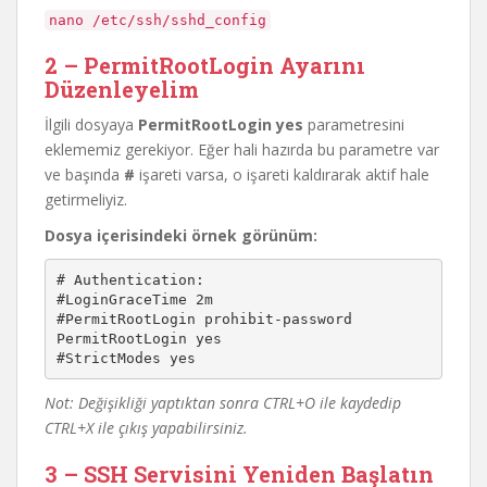
nano /etc/ssh/sshd_config
2 – PermitRootLogin Ayarını
Düzenleyelim
İlgili dosyaya
PermitRootLogin yes
parametresini
eklememiz gerekiyor. Eğer hali hazırda bu parametre var
ve başında
#
işareti varsa, o işareti kaldırarak aktif hale
getirmeliyiz.
Dosya içerisindeki örnek görünüm:
# Authentication:

#LoginGraceTime 2m

#PermitRootLogin prohibit-password

PermitRootLogin yes

Not: Değişikliği yaptıktan sonra CTRL+O ile kaydedip
CTRL+X ile çıkış yapabilirsiniz.
3 – SSH Servisini Yeniden Başlatın