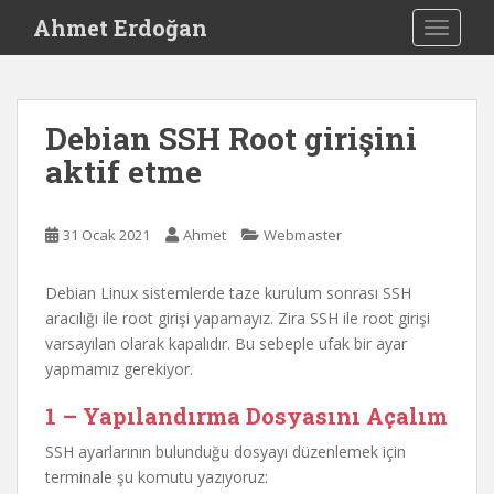
S
Ahmet Erdoğan
TOGGLE
k
i
p
t
Debian SSH Root girişini
o
aktif etme
m
a
i
31 Ocak 2021
Ahmet
Webmaster
n
c
o
Debian Linux sistemlerde taze kurulum sonrası SSH
n
aracılığı ile root girişi yapamayız. Zira SSH ile root girişi
t
varsayılan olarak kapalıdır. Bu sebeple ufak bir ayar
e
yapmamız gerekiyor.
n
1 – Yapılandırma Dosyasını Açalım
t
SSH ayarlarının bulunduğu dosyayı düzenlemek için
terminale şu komutu yazıyoruz: