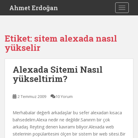
S
Ahmet Erdoğan
TOGGLE
k
i
p
t
Etiket:
sitem alexada nasıl
o
yükselir
m
a
i
Alexada Sitemi Nasıl
n
c
yükseltirim?
o
n
t
2 Temmuz 2009
10 Yorum
e
n
Merhabalar değerli arkadaşlar bu sefer alexadan kısaca
t
bahsedelim.Alexa nedir ne değildir.Sanırım bir çok
arkadaş Reyting denen kavramı biliyor.Alexada web
sitelerinin popülaritesini ölçen bir sistem bir web sitesi.Bir