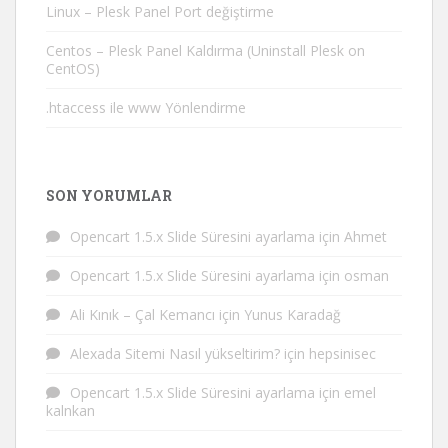
Linux – Plesk Panel Port değiştirme
Centos – Plesk Panel Kaldırma (Uninstall Plesk on
CentOS)
.htaccess ile www Yönlendirme
SON YORUMLAR
Opencart 1.5.x Slide Süresini ayarlama
için
Ahmet
Opencart 1.5.x Slide Süresini ayarlama
için
osman
Ali Kınık – Çal Kemancı
için
Yunus Karadağ
Alexada Sitemi Nasıl yükseltirim?
için
hepsinisec
Opencart 1.5.x Slide Süresini ayarlama
için
emel
kalnkan