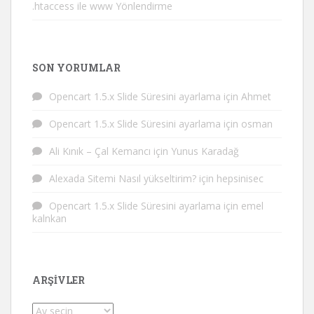
.htaccess ile www Yönlendirme
SON YORUMLAR
Opencart 1.5.x Slide Süresini ayarlama
için
Ahmet
Opencart 1.5.x Slide Süresini ayarlama
için
osman
Ali Kınık – Çal Kemancı
için
Yunus Karadağ
Alexada Sitemi Nasıl yükseltirim?
için
hepsinisec
Opencart 1.5.x Slide Süresini ayarlama
için
emel
kalnkan
ARŞIVLER
Arşivler