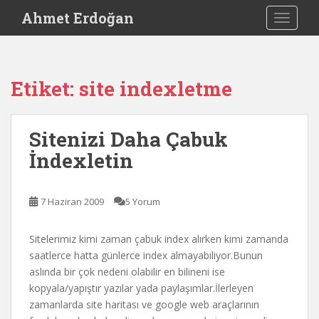
S
Ahmet Erdoğan
TOGGLE
k
i
p
t
Etiket:
site indexletme
o
m
a
Sitenizi Daha Çabuk
i
İndexletin
n
c
o
7 Haziran 2009
5 Yorum
n
t
e
Sitelerimiz kimi zaman çabuk index alırken kimi zamanda
n
saatlerce hatta günlerce index almayabiliyor.Bunun
t
aslında bir çok nedeni olabilir en bilineni ise
kopyala/yapıştır yazılar yada paylaşımlar.İlerleyen
zamanlarda site haritası ve google web araçlarının