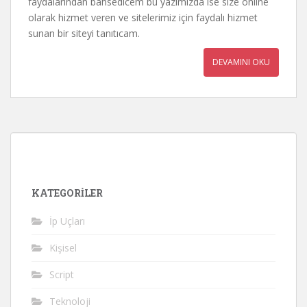
faydalarından bahsedicem bu yazımızda ise size online
olarak hizmet veren ve sitelerimiz için faydalı hizmet
sunan bir siteyi tanıtıcam.
DEVAMINI OKU
KATEGORILER
İp Uçları
Kişisel
Script
Teknoloji