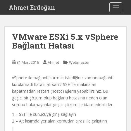
S
Ahmet Erdoğan
TOGGLE
k
i
p
t
VMware ESXi 5.x vSphere
o
Bağlantı Hatası
m
a
i
31 Mart 2016
Ahmet
Webmaster
n
c
o
vSphere ile bağlantı kurmak istediğiniz zaman bağlantı
n
kurulamadı hatası alırsanız SSH ile makinaları
t
kapatmadan restart (hostd) işlemi yapabilirsiniz. Bu
e
geçici bir çözüm olup bağlantı hatasına neden olan
n
sorunu bulamayanlar geçici çözüm ile idare edebilirler.
t
1 – SSH ile sunucuya giriş sağlayın
2 – Alt kısımda yer alan komutları sırası ile çalıştırın